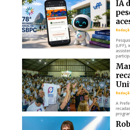
IA 
pes
ace
Redação
Pesquis
(UFF), 
assiste
particip
Mar
rec
Uni
Redação
A Prefe
recadas
program
Rob