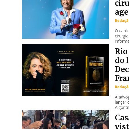
cir
age
Redação
O canto
cirurgi
informa
Rio
do 
Dec
Fra
Redação
A advog
lançar 
Algorit
Cas
vis