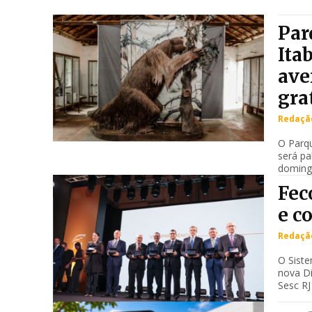
Par
Ita
ave
gra
Redação
O Parqu
será pa
domingo
Fec
e c
Redação
O Siste
nova D
Sesc RJ 