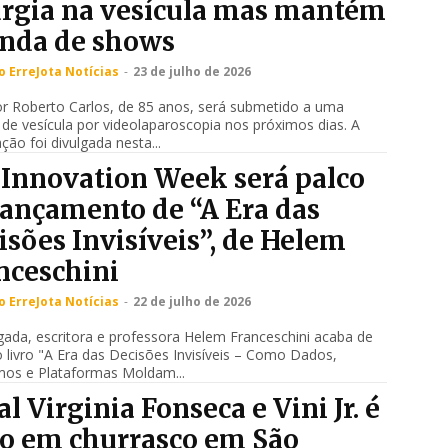
urgia na vesícula mas mantém
nda de shows
 ErreJota Notícias
-
23 de julho de 2026
r Roberto Carlos, de 85 anos, será submetido a uma
a de vesícula por videolaparoscopia nos próximos dias. A
ção foi divulgada nesta...
 Innovation Week será palco
lançamento de “A Era das
isões Invisíveis”, de Helem
nceschini
 ErreJota Notícias
-
22 de julho de 2026
ada, escritora e professora Helem Franceschini acaba de
o livro "A Era das Decisões Invisíveis – Como Dados,
mos e Plataformas Moldam...
al Virginia Fonseca e Vini Jr. é
to em churrasco em São