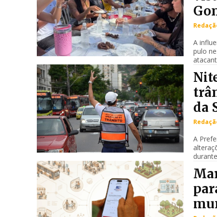
Gon
Redação
A influ
pulo ne
atacant
Nit
trâ
da 
Redação
A Prefe
alteraç
durante
Mar
par
mun