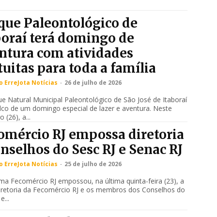
que Paleontológico de
boraí terá domingo de
ntura com atividades
tuitas para toda a família
 ErreJota Notícias
-
26 de julho de 2026
e Natural Municipal Paleontológico de São José de Itaboraí
lco de um domingo especial de lazer e aventura. Neste
 (26), a...
omércio RJ empossa diretoria
onselhos do Sesc RJ e Senac RJ
 ErreJota Notícias
-
25 de julho de 2026
ma Fecomércio RJ empossou, na última quinta-feira (23), a
iretoria da Fecomércio RJ e os membros dos Conselhos do
e...