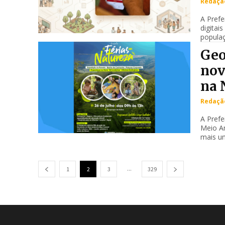
Redação
A Prefe
digitai
populaç
Geo
nov
na 
Redação
A Prefe
Meio A
mais um
...
1
2
3
329