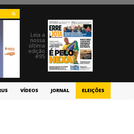
Leia a
nossa
última
edição
#95
RUS
VÍDEOS
JORNAL
ELEIÇÕES