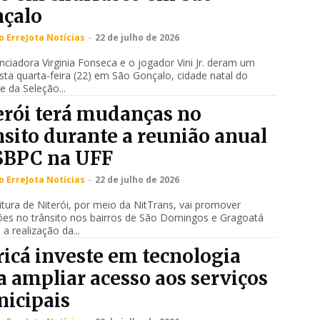
çalo
 ErreJota Notícias
-
22 de julho de 2026
enciadora Virginia Fonseca e o jogador Vini Jr. deram um
sta quarta-feira (22) em São Gonçalo, cidade natal do
e da Seleção...
erói terá mudanças no
nsito durante a reunião anual
SBPC na UFF
 ErreJota Notícias
-
22 de julho de 2026
itura de Niterói, por meio da NitTrans, vai promover
ões no trânsito nos bairros de São Domingos e Gragoatá
 a realização da...
icá investe em tecnologia
a ampliar acesso aos serviços
icipais