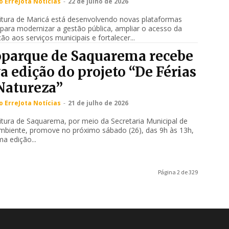
 ErreJota Notícias
-
22 de julho de 2026
itura de Maricá está desenvolvendo novas plataformas
s para modernizar a gestão pública, ampliar o acesso da
ão aos serviços municipais e fortalecer...
parque de Saquarema recebe
a edição do projeto “De Férias
Natureza”
 ErreJota Notícias
-
21 de julho de 2026
itura de Saquarema, por meio da Secretaria Municipal de
mbiente, promove no próximo sábado (26), das 9h às 13h,
a edição...
Página 2 de 329