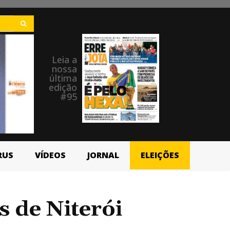
Leia a
nossa
última
edição
#95
RUS
VÍDEOS
JORNAL
ELEIÇÕES
s de Niterói