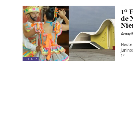
1º 
de 
Nie
Redação
Neste 
junino
1º...
CULTURA