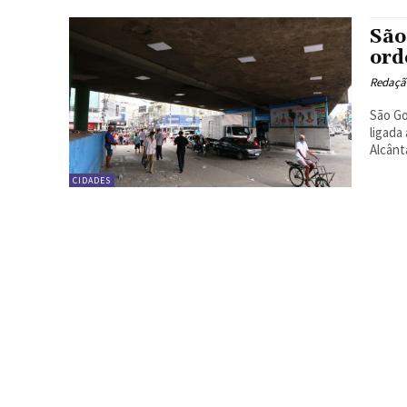
São
ord
Redação
São Go
ligada
Alcânta
CIDADES