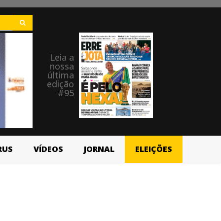
Leia a
nossa
última
edição
#95
RUS
VÍDEOS
JORNAL
ELEIÇÕES