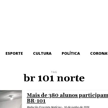
ESPORTE
CULTURA
POLÍTICA
CORONA
TAG
br 101 norte
Mais de 380 alunos participam
BR-101
Redação ErreJota Notícias
-
16 de junho de 2026