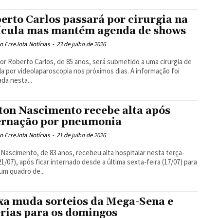
erto Carlos passará por cirurgia na
ícula mas mantém agenda de shows
 ErreJota Notícias
-
23 de julho de 2026
or Roberto Carlos, de 85 anos, será submetido a uma cirurgia de
la por videolaparoscopia nos próximos dias. A informação foi
ada nesta...
ton Nascimento recebe alta após
ernação por pneumonia
 ErreJota Notícias
-
21 de julho de 2026
 Nascimento, de 83 anos, recebeu alta hospitalar nesta terça-
(21/07), após ficar internado desde a última sexta-feira (17/07) para
 um quadro de...
xa muda sorteios da Mega-Sena e
erias para os domingos