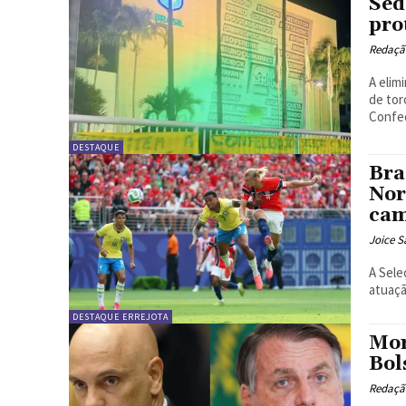
Sed
pro
Redação
A elim
de tor
Confed
DESTAQUE
Bra
Nor
cam
Joice S
A Sele
atuaçã
DESTAQUE ERREJOTA
Mor
Bol
Redação