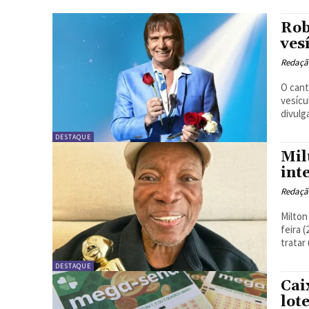
Rob
ves
Redação
O cant
vesícu
divulg
DESTAQUE
Mil
int
Redação
Milton
feira 
tratar
DESTAQUE
Cai
lot