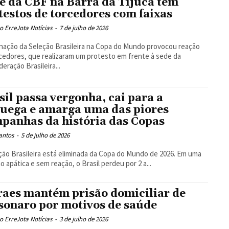
e da CBF na Barra da Tijuca tem
testos de torcedores com faixas
 ErreJota Notícias
-
7 de julho de 2026
inação da Seleção Brasileira na Copa do Mundo provocou reação
cedores, que realizaram um protesto em frente à sede da
eração Brasileira...
sil passa vergonha, cai para a
uega e amarga uma das piores
panhas da história das Copas
antos
-
5 de julho de 2026
ção Brasileira está eliminada da Copa do Mundo de 2026. Em uma
o apática e sem reação, o Brasil perdeu por 2 a...
aes mantém prisão domiciliar de
sonaro por motivos de saúde
 ErreJota Notícias
-
3 de julho de 2026