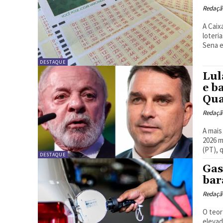
Redação
A Caix
loteri
Sena e
DESTAQUE
Lul
e b
Qua
Redação
A mais
2026 m
(PT), q
DESTAQUE
Gas
bar
Redação
O teor
elevad