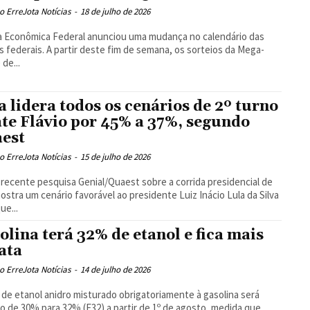
 ErreJota Notícias
-
18 de julho de 2026
a Econômica Federal anunciou uma mudança no calendário das
as federais. A partir deste fim de semana, os sorteios da Mega-
 de...
a lidera todos os cenários de 2º turno
ate Flávio por 45% a 37%, segundo
est
 ErreJota Notícias
-
15 de julho de 2026
 recente pesquisa Genial/Quaest sobre a corrida presidencial de
ostra um cenário favorável ao presidente Luiz Inácio Lula da Silva
ue...
olina terá 32% de etanol e fica mais
ata
 ErreJota Notícias
-
14 de julho de 2026
 de etanol anidro misturado obrigatoriamente à gasolina será
o de 30% para 32% (E32) a partir de 1º de agosto, medida que,...