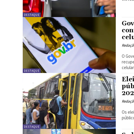
DESTAQUE
Gov
con
cel
Redação
O Gove
recupe
celular.
DESTAQUE
Ele
púb
20
Redação
Os ele
públic
DESTAQUE