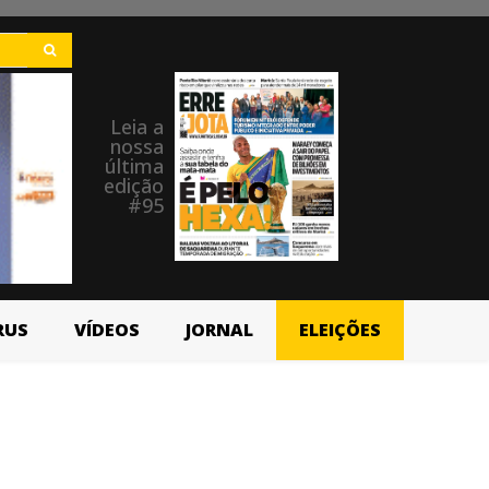
Leia a
nossa
última
edição
#95
RUS
VÍDEOS
JORNAL
ELEIÇÕES