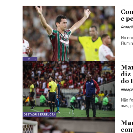
Com
e p
Redação
No enc
Flumin
CIDADES
Mar
diz
do 
Redação
Não fo
mas, p
DESTAQUE ERREJOTA
Mar
com