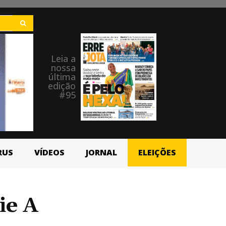
Leia a
nossa
última
edição
#95
RUS
VÍDEOS
JORNAL
ELEIÇÕES
ie A