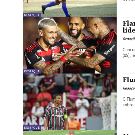
DESTAQUE
Fla
lid
Redação
Com um
(05), 
DESTAQUE
Flu
Redação
O Flum
sobre 
DESTAQUE