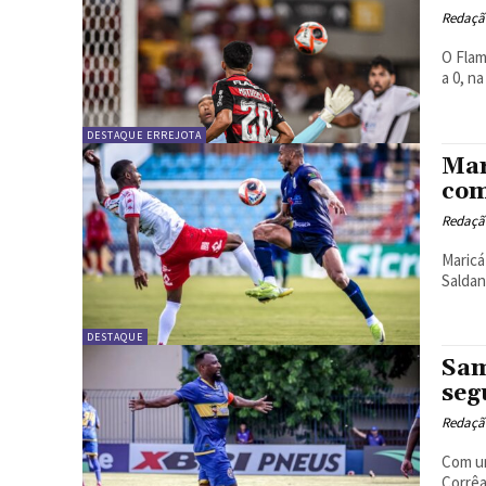
Redação
O Flam
a 0, n
DESTAQUE ERREJOTA
Mar
com
Redação
Maricá
DESTAQUE
Sam
seg
Redação
Com um
Corrêa