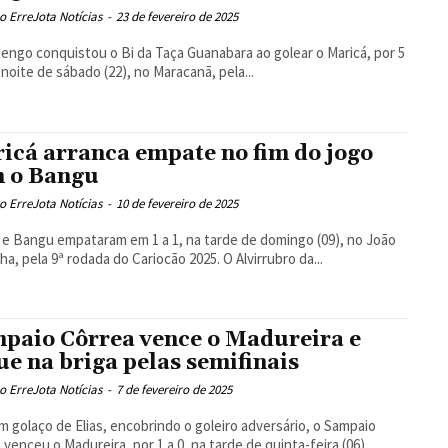
 ErreJota Notícias
-
23 de fevereiro de 2025
engo conquistou o Bi da Taça Guanabara ao golear o Maricá, por 5
a noite de sábado (22), no Maracanã, pela...
icá arranca empate no fim do jogo
 o Bangu
 ErreJota Notícias
-
10 de fevereiro de 2025
 e Bangu empataram em 1 a 1, na tarde de domingo (09), no João
Saldanha, pela 9ª rodada do Cariocão 2025. O Alvirrubro da...
paio Côrrea vence o Madureira e
ue na briga pelas semifinais
 ErreJota Notícias
-
7 de fevereiro de 2025
 golaço de Elias, encobrindo o goleiro adversário, o Sampaio
 venceu o Madureira, por 1 a 0, na tarde de quinta-feira (06),...