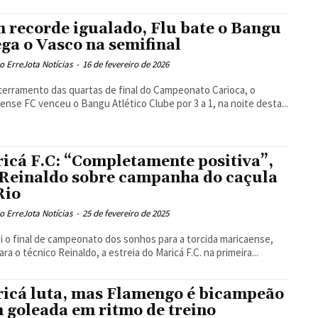
 recorde igualado, Flu bate o Bangu
ega o Vasco na semifinal
 ErreJota Notícias
-
16 de fevereiro de 2026
erramento das quartas de final do Campeonato Carioca, o
ense FC venceu o Bangu Atlético Clube por 3 a 1, na noite desta...
icá F.C: “Completamente positiva”,
 Reinaldo sobre campanha do caçula
Rio
 ErreJota Notícias
-
25 de fevereiro de 2025
i o final de campeonato dos sonhos para a torcida maricaense,
ara o técnico Reinaldo, a estreia do Maricá F.C. na primeira...
icá luta, mas Flamengo é bicampeão
 goleada em ritmo de treino