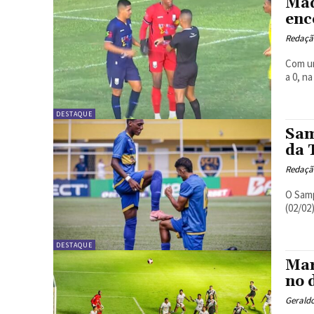
Mad
enc
Redação
Com um
a 0, n
DESTAQUE
Sam
da 
Redação
O Samp
(02/02
DESTAQUE
Mar
no 
Geraldo