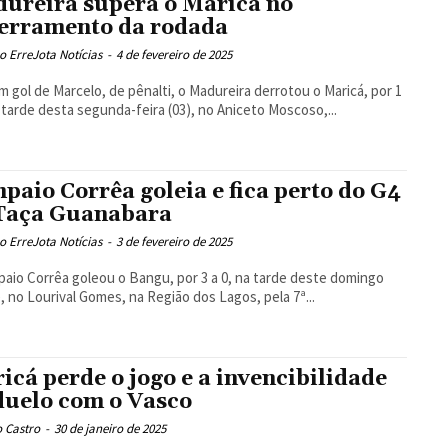
ureira supera o Maricá no
erramento da rodada
 ErreJota Notícias
-
4 de fevereiro de 2025
 gol de Marcelo, de pênalti, o Madureira derrotou o Maricá, por 1
a tarde desta segunda-feira (03), no Aniceto Moscoso,...
paio Corrêa goleia e fica perto do G4
Taça Guanabara
 ErreJota Notícias
-
3 de fevereiro de 2025
aio Corrêa goleou o Bangu, por 3 a 0, na tarde deste domingo
), no Lourival Gomes, na Região dos Lagos, pela 7ª...
icá perde o jogo e a invencibilidade
duelo com o Vasco
 Castro
-
30 de janeiro de 2025