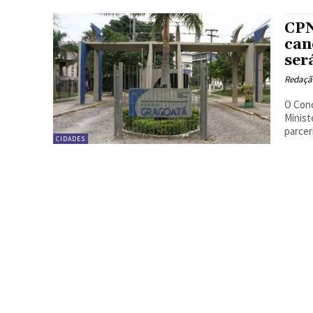
CPN
can
ser
Redação
O Conc
Minist
parcer
CIDADES