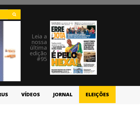
Leia a
nossa
última
edição
#95
RUS
VÍDEOS
JORNAL
ELEIÇÕES