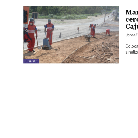
Mar
cer
Caj
Jornali
Coloca
sinali
CIDADES