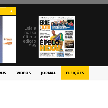
Leia a
nossa
última
edição
#95
RUS
VÍDEOS
JORNAL
ELEIÇÕES