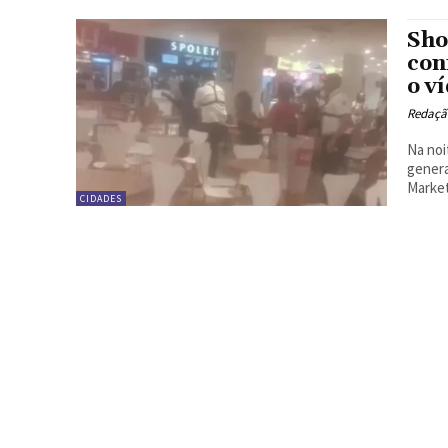
Sho
con
o v
Redação
Na noi
genera
Market
CIDADES