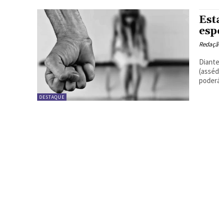
Est
esp
Redação
Diante
(asséd
poderá
DESTAQUE