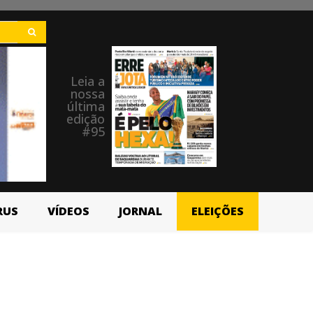
Leia a
nossa
última
edição
#95
RUS
VÍDEOS
JORNAL
ELEIÇÕES