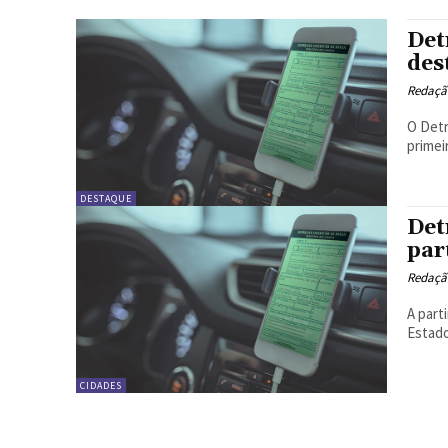
Det
des
Redação
O Detr
primei
DESTAQUE
Det
par
Redação
A part
Estado
CIDADES