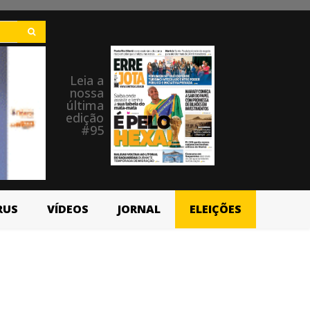
Leia a
nossa
última
edição
#95
RUS
VÍDEOS
JORNAL
ELEIÇÕES