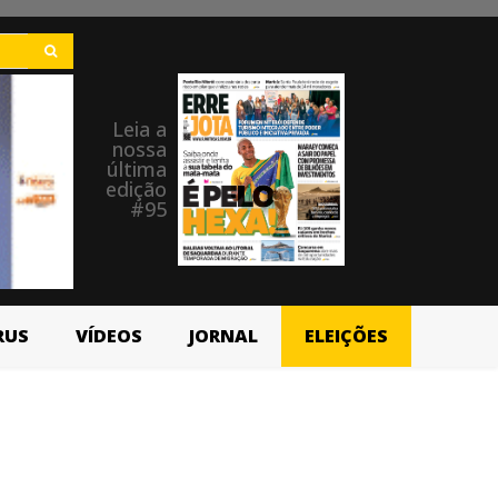
Leia a
nossa
última
edição
#95
RUS
VÍDEOS
JORNAL
ELEIÇÕES