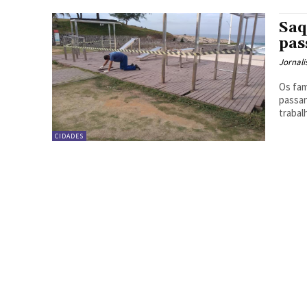
Saq
pas
Jornali
Os fam
passan
trabal
CIDADES