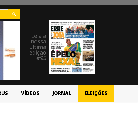
Leia a
nossa
última
edição
#95
RUS
VÍDEOS
JORNAL
ELEIÇÕES