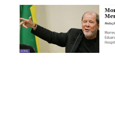
Mor
Me
Redação
Morreu
Eduar
Hospita
GERAL