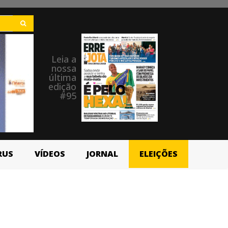
Leia a
nossa
última
edição
#95
RUS
VÍDEOS
JORNAL
ELEIÇÕES