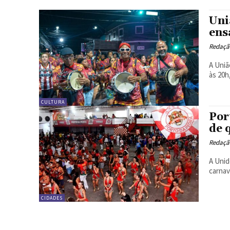
Uni
ens
Redação
A Uniã
às 20h
CULTURA
Por
de 
Redação
A Unid
carnav
CIDADES