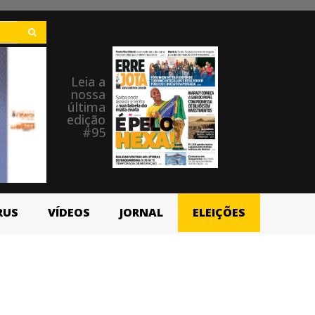
Leia a
nossa
última
edição
#95
RUS
VÍDEOS
JORNAL
ELEIÇÕES