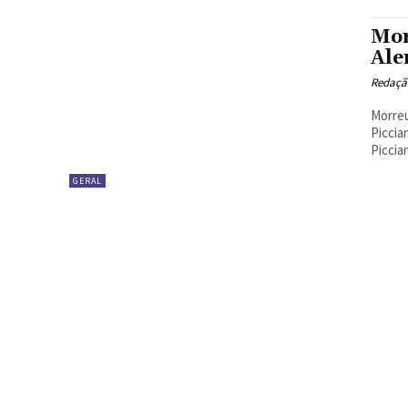
Mor
Ale
Redação
Morreu
Piccia
Piccian
GERAL