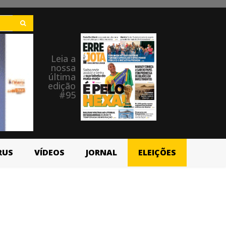
Leia a
nossa
última
edição
#95
RUS
VÍDEOS
JORNAL
ELEIÇÕES