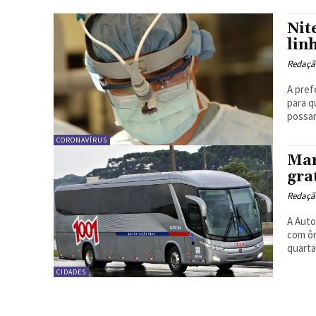
Nit
lin
Redação
A pref
para q
possam
CORONAVÍRUS
Mar
gra
Redação
A Auto
com ôn
quartas
CIDADES