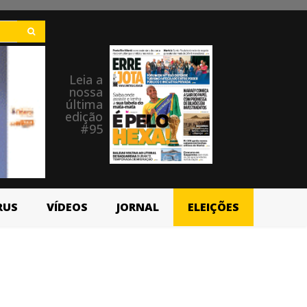
Leia a
nossa
última
edição
#95
RUS
VÍDEOS
JORNAL
ELEIÇÕES