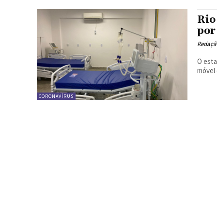
Rio
por
Redação
O esta
móvel 
CORONAVÍRUS