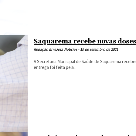
Saquarema recebe novas doses 
Redação ErreJota Notícias
-
19 de setembro de 2021
A Secretaria Municipal de Saúde de Saquarema recebeu novas remessas de vacina contra o Covid-19 neste sábado (18). A
entrega foi feita pela...