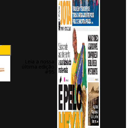
Leia a nossa
última edição
#95