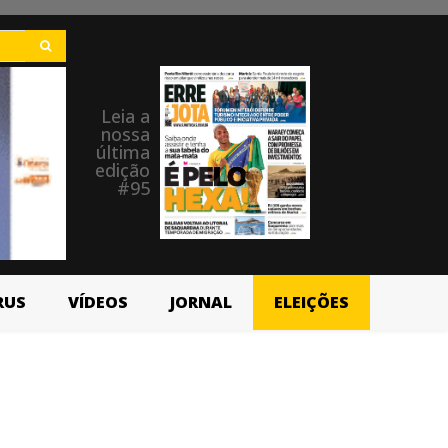
Leia a
nossa
última
edição
#95
RUS
VÍDEOS
JORNAL
ELEIÇÕES