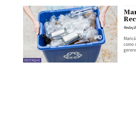
Mar
Rec
Redação
Maricá
como o
gerenc
DESTAQUE