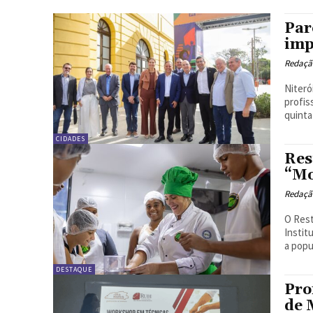
Par
imp
Redação
Niteró
profis
quinta
CIDADES
Res
“Mo
Redação
O Rest
Instit
a popu
DESTAQUE
Pro
de 