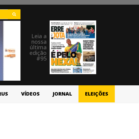
Leia a
nossa
última
edição
#95
RUS
VÍDEOS
JORNAL
ELEIÇÕES