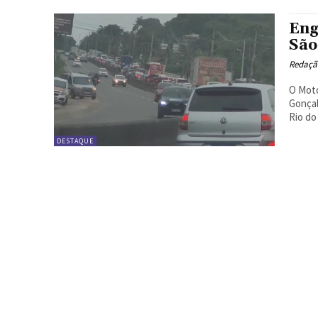
Eng
São
Redação
O Moto
Gonçal
Rio do
DESTAQUE