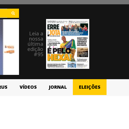
Leia a
nossa
última
edição
#95
RUS
VÍDEOS
JORNAL
ELEIÇÕES