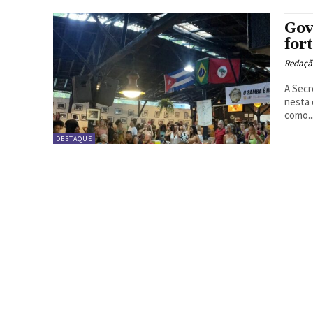
Gov
for
Redação
A Secr
nesta 
como..
DESTAQUE