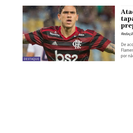
Ata
tap
pre
Redação
De aco
Flamen
por não
DESTAQUE