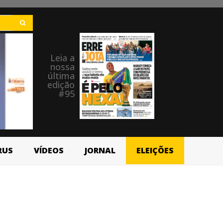
Leia a
nossa
última
edição
#95
RUS
VÍDEOS
JORNAL
ELEIÇÕES