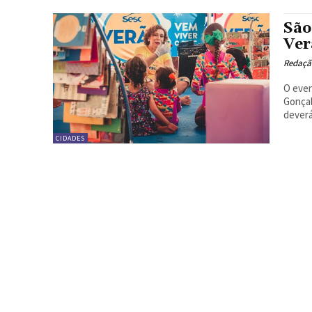
São
Ver
Redação
O even
Gonçalo no pr
deverá
CIDADES