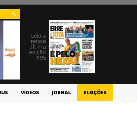
Leia a
nossa
última
edição
#95
RUS
VÍDEOS
JORNAL
ELEIÇÕES