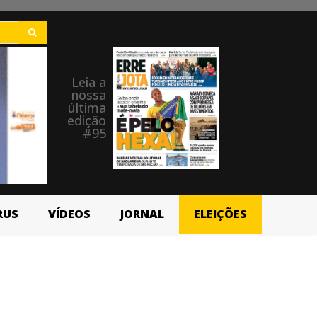
Leia a
nossa
última
edição
#95
RUS
VÍDEOS
JORNAL
ELEIÇÕES