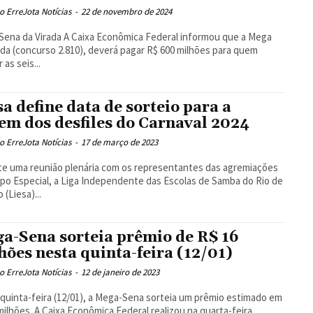
 ErreJota Notícias
-
22 de novembro de 2024
 A Caixa Econômica Federal informou que a Mega
ada (concurso 2.810), deverá pagar R$ 600 milhões para quem
 as seis...
sa define data de sorteio para a
em dos desfiles do Carnaval 2024
 ErreJota Notícias
-
17 de março de 2023
e uma reunião plenária com os representantes das agremiações
po Especial, a Liga Independente das Escolas de Samba do Rio de
 (Liesa)...
a-Sena sorteia prêmio de R$ 16
hões nesta quinta-feira (12/01)
 ErreJota Notícias
-
12 de janeiro de 2023
quinta-feira (12/01), a Mega-Sena sorteia um prêmio estimado em
milhões. A Caixa Econômica Federal realizou na quarta-feira