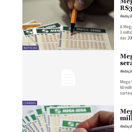
Meg
R$3
Redação
A Mega
3 milhões. As seis dezenas do concurso 2.473
das 20h
NOTÍCIAS
Meg
ser
Redação
Mega-S
60 milhões, na 
sortead
CIDADES
Meg
mil
Redação