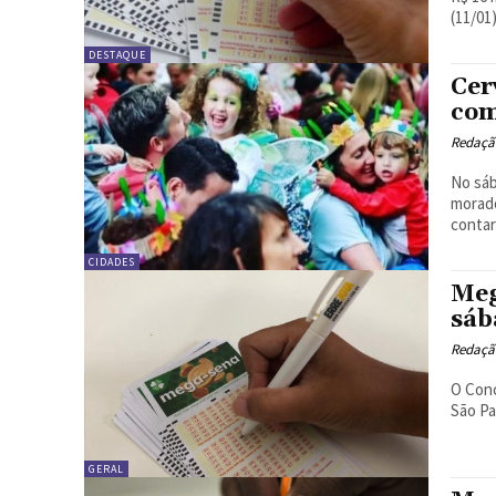
(11/01)
DESTAQUE
Cer
com
Redação
No sáb
moradores. A cervejaria Maltz irá organ
contará
CIDADES
Meg
sáb
Redação
O Conc
São Pa
GERAL