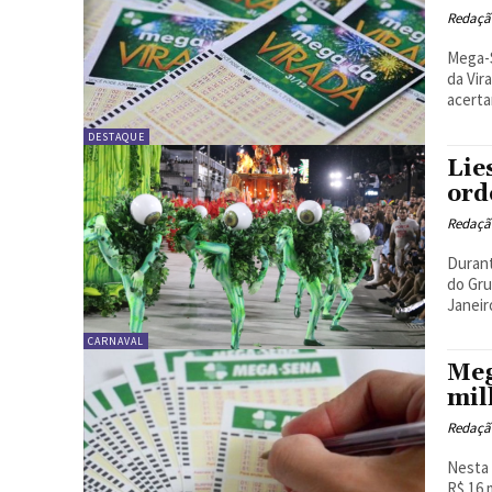
Redação
Mega-Sena da Virada
da Vir
acertar
DESTAQUE
Lie
ord
Redação
Durant
do Gru
Janeiro
CARNAVAL
Meg
mil
Redação
Nesta 
R$ 16 