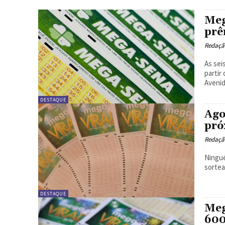
Meg
prê
Redação
As sei
partir
Avenid
DESTAQUE
Ago
pró
Redação
Ningué
sortea
DESTAQUE
Meg
600