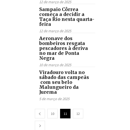
12 de março de 2025
Sampaio Côrrea
começa a decidir a
Taça Rio nesta quarta-
feira
12 de março de 2025
Aeronave dos
bombeiros resgata
pescadores à deriva
no mar de Ponta
Negra
10 de março de 2025
Viradouro volta no
sábado das campeãs
com seu belo
Malungueiro da
Jurema
5 de março de 2025
10
11
12