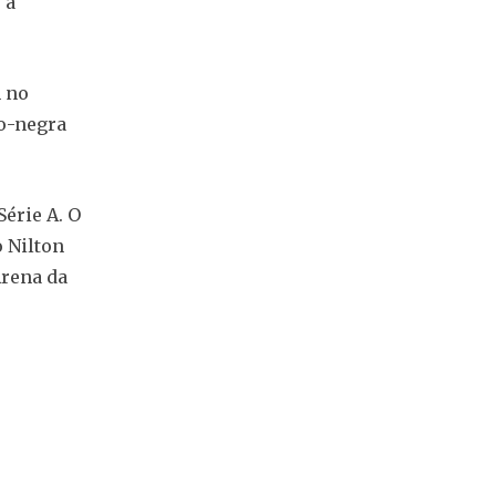
 a
m no
o-negra
érie A. O
o Nilton
Arena da