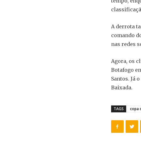
tempo, enqu
classificaçã
A derrota t
comando do 
nas redes s
Agora, os c
Botafogo en
Santos. Já 
Baixada.
TAGS
copa d