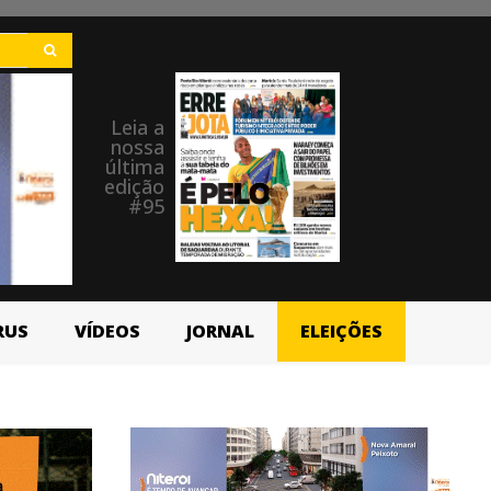
Leia a
nossa
última
edição
#95
RUS
VÍDEOS
JORNAL
ELEIÇÕES