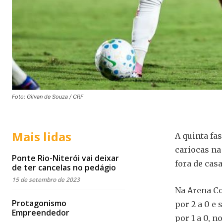
Foto: Gilvan de Souza / CRF
Mais lidas
A quinta fa
cariocas na
Ponte Rio-Niterói vai deixar
fora de cas
de ter cancelas no pedágio
15 de setembro de 2023
Na Arena Co
Protagonismo
por 2 a 0 e
Empreendedor
por 1 a 0, 