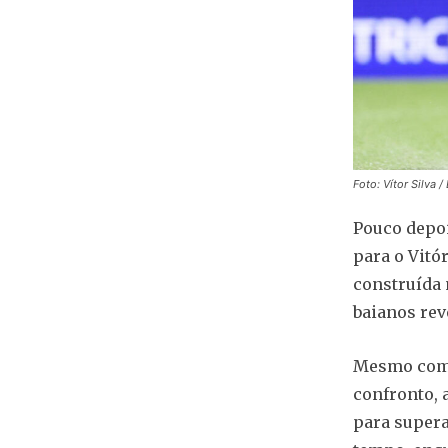
Foto: Vítor Silva /
Pouco depoi
para o Vitó
construída 
baianos rev
Mesmo com m
confronto, 
para supera