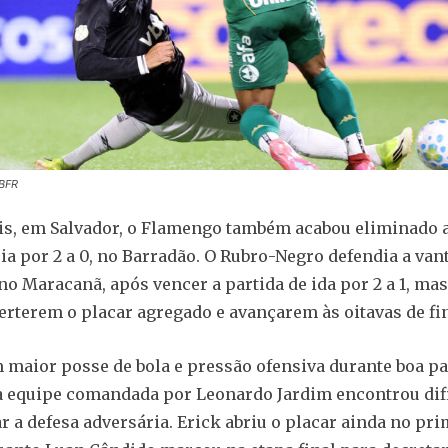
 BFR
s, em Salvador, o Flamengo também acabou eliminado 
ria por 2 a 0, no Barradão. O Rubro-Negro defendia a va
no Maracanã, após vencer a partida de ida por 2 a 1, mas
erterem o placar agregado e avançarem às oitavas de fin
aior posse de bola e pressão ofensiva durante boa pa
a equipe comandada por Leonardo Jardim encontrou dif
r a defesa adversária. Erick abriu o placar ainda no pr