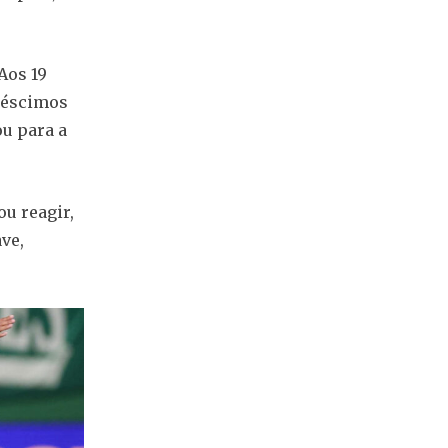
Aos 19
créscimos
ou para a
u reagir,
ve,