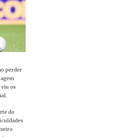
ao perder
ntagem
 viu os
al.
rte do
iculdades
imeiro