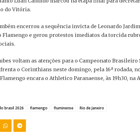
anto Luan Cândido marcou na etapa final para decretar
o do Vitória.
ambém encerrou a sequência invicta de Leonardo Jardi
Flamengo e gerou protestos imediatos da torcida rubr
ociais.
lubes voltam as atenções para o Campeonato Brasileiro S
frenta o Corinthians neste domingo, pela 16ª rodada, n
o Flamengo encara o Athletico Paranaense, às 19h30, na 
o brasil 2026
flamengo
fluminense
Rio de Janeiro