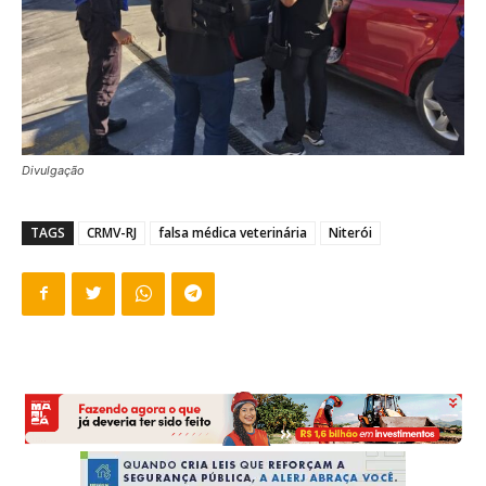
Divulgação
TAGS
CRMV-RJ
falsa médica veterinária
Niterói