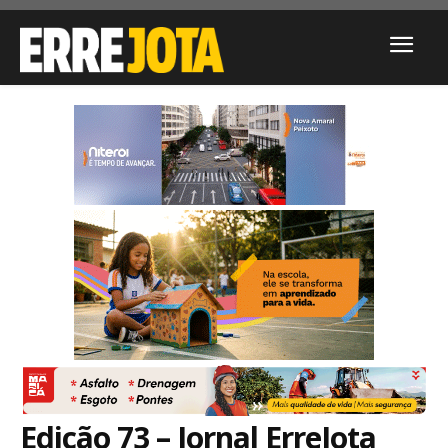
Edição 73 – Jornal ErreJota