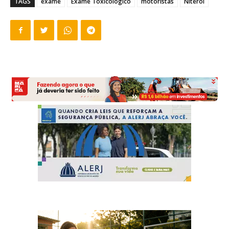
TAGS
exame
Exame Toxicológico
motoristas
Niterói