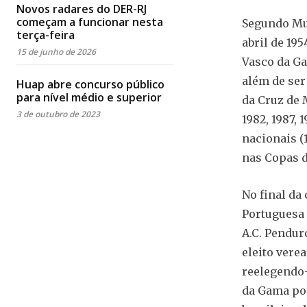
Novos radares do DER-RJ
começam a funcionar nesta
Segundo Mus
terça-feira
abril de 195
15 de junho de 2026
Vasco da Ga
além de ser 
Huap abre concurso público
para nível médio e superior
da Cruz de M
3 de outubro de 2023
1982, 1987,
nacionais (1
nas Copas d
No final da
Portuguesa 
A.C. Penduro
eleito vere
reelegendo-
da Gama por