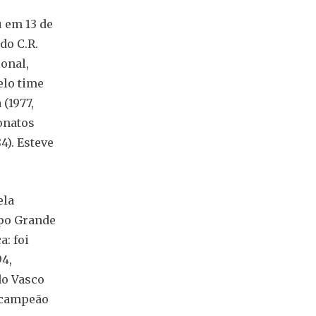
 em 13 de
do C.R.
onal,
elo time
 (1977,
eonatos
4). Esteve
ela
mpo Grande
a: foi
94,
do Vasco
i campeão