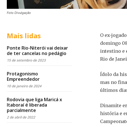
Foto Divulgação
Mais lidas
O ex-jogado
domingo 08/
Ponte Rio-Niterói vai deixar
intestino e
de ter cancelas no pedágio
Rio de Janei
15 de setembro de 2023
Protagonismo
Ídolo da hi
Empreendedor
mas no fina
10 de janeiro de 2024
últimos dia
Rodovia que liga Maricá x
Itaboraí é liberada
Dinamite er
parcialmente
história e 
2 de abril de 2022
Campeonato