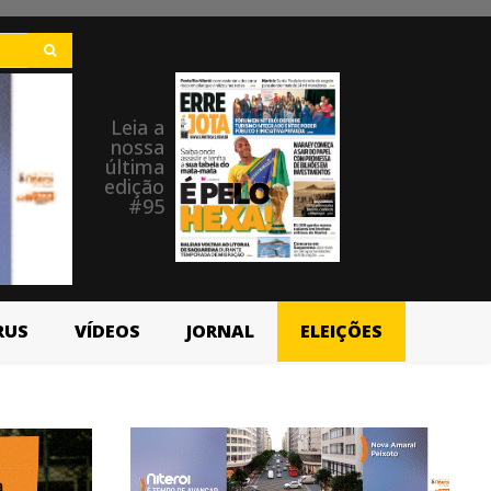
Leia a
nossa
última
edição
#95
RUS
VÍDEOS
JORNAL
ELEIÇÕES