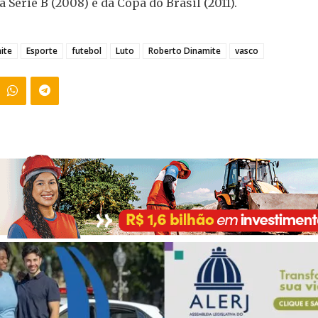
a Série B (2008) e da Copa do Brasil (2011).
ite
Esporte
futebol
Luto
Roberto Dinamite
vasco