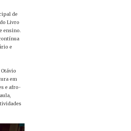
cipal de
do Livro
e ensino.
contínua
rio e
 Otávio
itura em
s e afro-
aula,
tividades