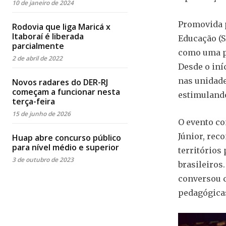
10 de janeiro de 2024
Promovida p
Rodovia que liga Maricá x
Itaboraí é liberada
Educação (S
parcialmente
como uma po
2 de abril de 2022
Desde o iní
nas unidade
Novos radares do DER-RJ
começam a funcionar nesta
estimulando
terça-feira
15 de junho de 2026
O evento co
Júnior, rec
Huap abre concurso público
para nível médio e superior
territórios
3 de outubro de 2023
brasileiros.
conversou c
pedagógicas