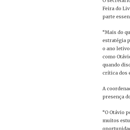
O secretári
Feira do Li
parte essen
“Mais do qu
estratégia 
o ano letiv
como Otávio
quando dis
crítica dos 
A coordenad
presença do
“O Otávio p
muitos estu
oportunidad