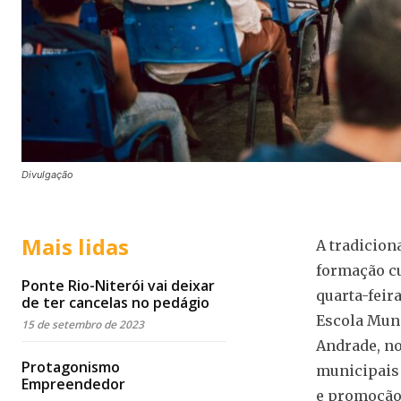
Divulgação
Mais lidas
A tradiciona
formação cu
Ponte Rio-Niterói vai deixar
quarta-feir
de ter cancelas no pedágio
Escola Muni
15 de setembro de 2023
Andrade, no 
Protagonismo
municipais 
Empreendedor
e promoção 