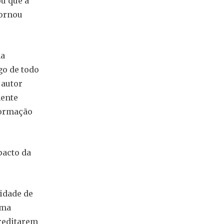
ou que a
tornou
ma
go de todo
 autor
mente
formação
pacto da
idade de
uma
creditarem