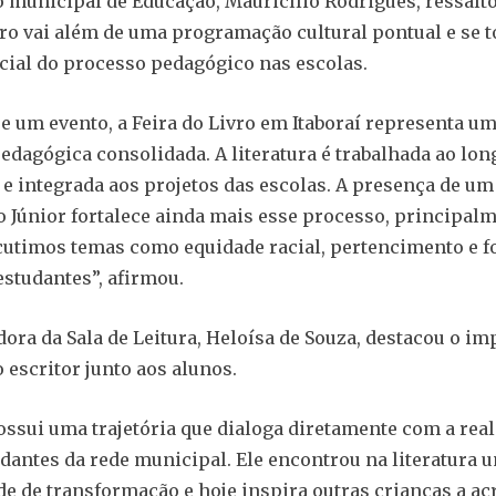
o municipal de Educação, Mauricílio Rodrigues, ressalt
vro vai além de uma programação cultural pontual e se 
cial do processo pedagógico nas escolas.
e um evento, a Feira do Livro em Itaboraí representa u
pedagógica consolidada. A literatura é trabalhada ao lon
o e integrada aos projetos das escolas. A presença de um
 Júnior fortalece ainda mais esse processo, principal
cutimos temas como equidade racial, pertencimento e 
estudantes”, afirmou.
ora da Sala de Leitura, Heloísa de Souza, destacou o im
 escritor junto aos alunos.
ossui uma trajetória que dialoga diretamente com a real
dantes da rede municipal. Ele encontrou na literatura 
e de transformação e hoje inspira outras crianças a a