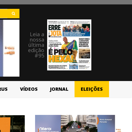
Leia a
nossa
última
edição
#95
RUS
VÍDEOS
JORNAL
ELEIÇÕES