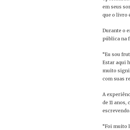
em seus son
que o livro 
Durante o e
pública na 
“Eu sou fru
Estar aqui 
muito signi
com suas re
A experiênc
de 11 anos,
escrevendo
“Foi muito 