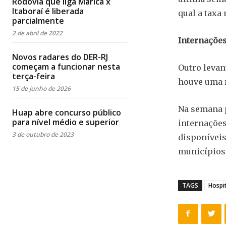
Rodovia que liga Maricá x
Itaboraí é liberada
qual a taxa
parcialmente
2 de abril de 2022
Internações
Novos radares do DER-RJ
começam a funcionar nesta
Outro levan
terça-feira
houve uma r
15 de junho de 2026
Na semana p
Huap abre concurso público
para nível médio e superior
internações
3 de outubro de 2023
disponíveis
municípios,
TAGS
Hospit