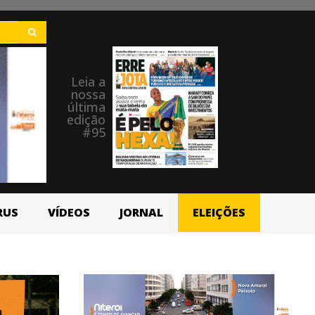
Leia a
nossa
última
edição
#95
RUS
VÍDEOS
JORNAL
ELEIÇÕES