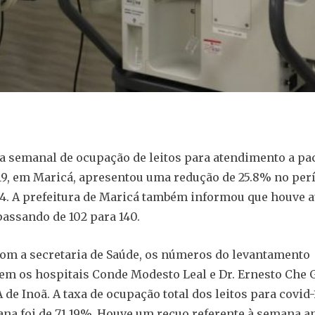
a semanal de ocupação de leitos para atendimento a pa
9, em Maricá, apresentou uma redução de 25.8% no per
04. A prefeitura de Maricá também informou que houve
 passando de 102 para 140.
om a secretaria de Saúde, os números do levantamento
 os hospitais Conde Modesto Leal e Dr. Ernesto Che 
de Inoã. A taxa de ocupação total dos leitos para covid-
na foi de 71.19%. Houve um recuo referente à semana an