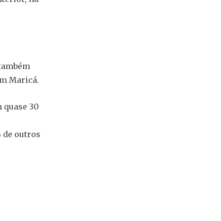
e também
em Maricá.
m quase 30
% de outros