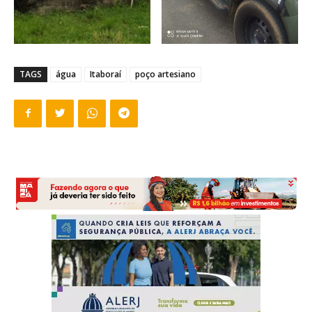
TAGS
água
Itaboraí
poço artesiano