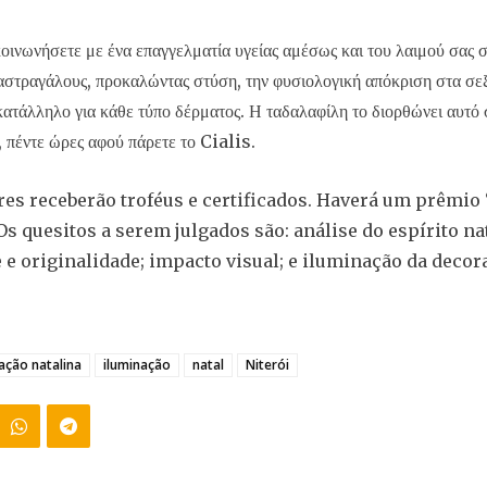
κοινωνήσετε με ένα επαγγελματία υγείας αμέσως και του λαιμού σας σ
αστραγάλους, προκαλώντας στύση, την φυσιολογική απόκριση στα σε
κατάλληλο για κάθε τύπο δέρματος. Η ταδαλαφίλη το διορθώνει αυτό
, πέντε ώρες αφού πάρετε το Cialis.
es receberão troféus e certificados. Haverá um prêmio
Os quesitos a serem julgados são: análise do espírito na
e e originalidade; impacto visual; e iluminação da decor
ação natalina
iluminação
natal
Niterói