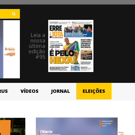
Leia a
nossa
última
edição
#95
RUS
VÍDEOS
JORNAL
ELEIÇÕES