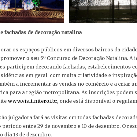
 fachadas de decoração natalina
orar os espaços públicos em diversos bairros da cidade
promover o seu 5º Concurso de Decoração Natalina. A i
s participem decorando fachadas, estabelecimentos c
esidências em geral, com muita criatividade e inspiraçã
mbém a incrementar as vendas no comércio e a criar u
tica para a região metropolitana. As inscrições podem s
site
www.visit.niteroi.br
, onde está disponível o regul
o julgadora fará as visitas em todas fachadas decorad
o período entre 29 de novembro e 10 de dezembro. O res
no dia 13 de dezembro.