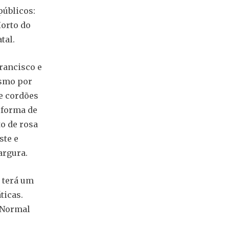
públicos:
Horto do
tal.
Francisco e
esmo por
e cordões
 forma de
o de rosa
ste e
argura.
 terá um
ticas.
 Normal