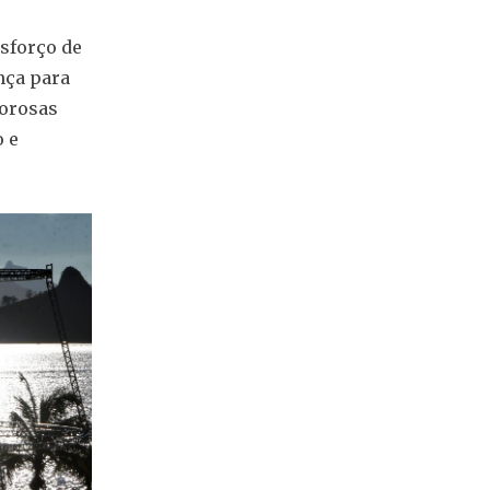
sforço de
nça para
lorosas
 e