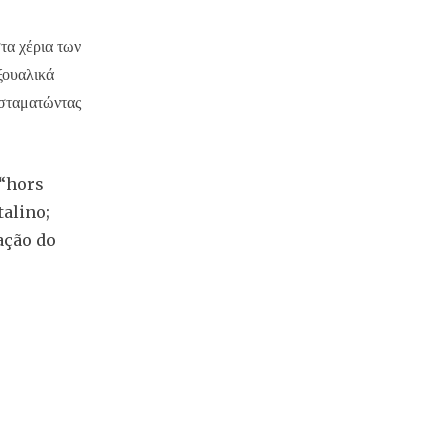
τα χέρια των
ξουαλικά
 σταματώντας
 “hors
talino;
ação do