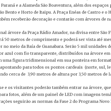
Paraná e a Alameda São Boaventura, além dos espaços 
o Bento e Horto de Itaipu. A Praça Enéas de Castro e o 
bém receberão decoração e contarão com árvores de na
ional árvore da Praça Rádio Amador, na divisa entre São 
erá 50 metros de comprimento e poderá ser vista até m
r no meio da Baía de Guanabara. Serão 5 mil unidades d
or azul com fio transparente, distribuídos na árvore em
m uma figura tridimensional em sua ponteira em format
 apontando para todos os pontos cardeais (norte, sul, le
indo cerca de 3,90 metros de altura por 3,50 metros de l
se e os visitantes poderão também entrar na árvore, que
para fotos, além de um painel de LED com imagens temá
rações seguirão as normas da Fase 2 do Programa Novo