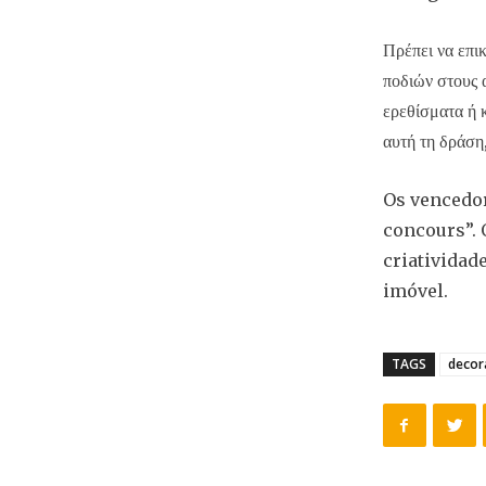
Πρέπει να επι
ποδιών στους 
ερεθίσματα ή 
αυτή τη δράση
Os vencedor
concours”. 
criatividad
imóvel.
TAGS
decor