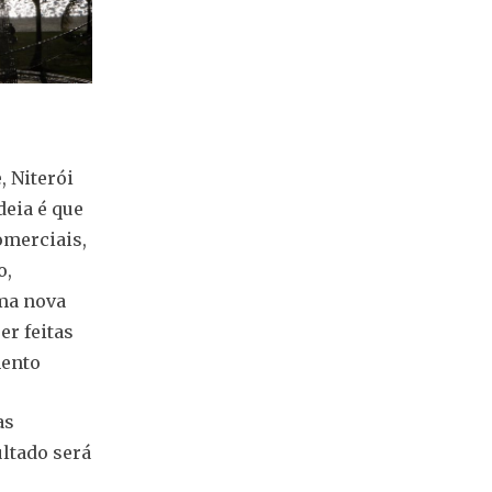
, Niterói
deia é que
omerciais,
o,
ma nova
er feitas
amento
as
ultado será