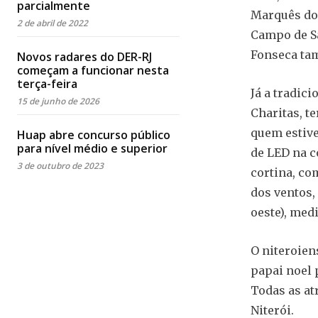
parcialmente
Marquês do 
2 de abril de 2022
Campo de Sã
Fonseca tam
Novos radares do DER-RJ
começam a funcionar nesta
terça-feira
Já a tradic
15 de junho de 2026
Charitas, t
quem estive
Huap abre concurso público
para nível médio e superior
de LED na c
3 de outubro de 2023
cortina, co
dos ventos,
oeste), med
O niteroien
papai noel 
Todas as at
Niterói.