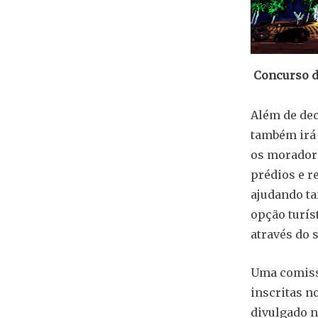
Concurso de
Além de dec
também irá 
os moradore
prédios e r
ajudando ta
opção turís
através do 
Uma comissã
inscritas n
divulgado 