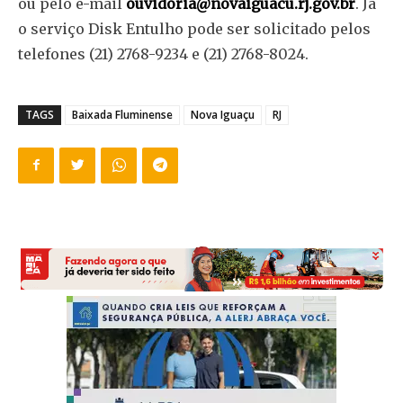
ou pelo e-mail
ouvidoria@novaiguacu.rj.gov.br
. Já
o serviço Disk Entulho pode ser solicitado pelos
telefones (21) 2768-9234 e (21) 2768-8024.
TAGS
Baixada Fluminense
Nova Iguaçu
RJ