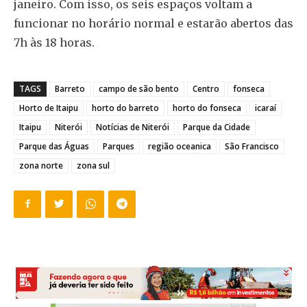
janeiro. Com isso, os seis espaços voltam a
funcionar no horário normal e estarão abertos das
7h às 18 horas.
TAGS
Barreto
campo de são bento
Centro
fonseca
Horto de Itaipu
horto do barreto
horto do fonseca
icaraí
Itaipu
Niterói
Notícias de Niterói
Parque da Cidade
Parque das Águas
Parques
região oceanica
São Francisco
zona norte
zona sul