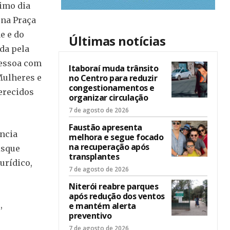
imo dia
 na Praça
e e do
Últimas notícias
ada pela
Pessoa com
Itaboraí muda trânsito
no Centro para reduzir
 Mulheres e
congestionamentos e
erecidos
organizar circulação
7 de agosto de 2026
Faustão apresenta
ência
melhora e segue focado
na recuperação após
isque
transplantes
urídico,
7 de agosto de 2026
Niterói reabre parques
após redução dos ventos
,
e mantém alerta
preventivo
7 de agosto de 2026