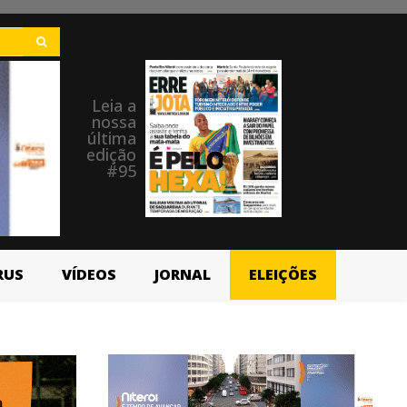
Leia a
nossa
última
edição
#95
RUS
VÍDEOS
JORNAL
ELEIÇÕES