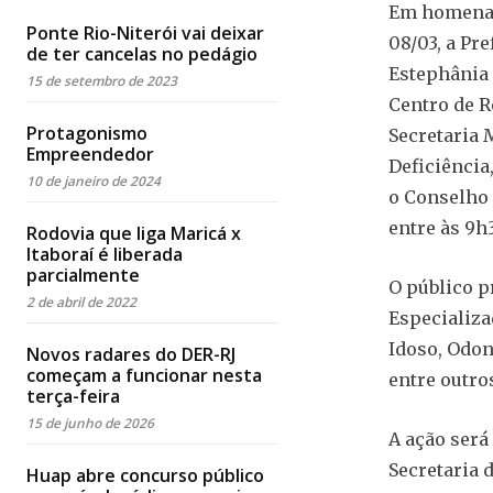
Em homenag
Ponte Rio-Niterói vai deixar
08/03, a Pre
de ter cancelas no pedágio
Estephânia 
15 de setembro de 2023
Centro de Re
Protagonismo
Secretaria 
Empreendedor
Deficiência
10 de janeiro de 2024
o Conselho 
entre às 9h3
Rodovia que liga Maricá x
Itaboraí é liberada
parcialmente
O público p
2 de abril de 2022
Especializad
Idoso, Odon
Novos radares do DER-RJ
começam a funcionar nesta
entre outro
terça-feira
15 de junho de 2026
A ação será
Secretaria 
Huap abre concurso público