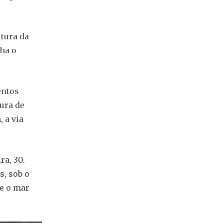
ltura da
ha o
entos
tura de
 a via
ra, 30.
, sob o
 e o mar