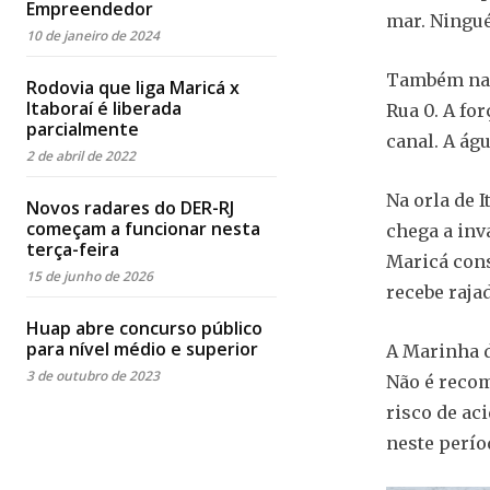
Empreendedor
mar. Ningué
10 de janeiro de 2024
Também na B
Rodovia que liga Maricá x
Itaboraí é liberada
Rua 0. A fo
parcialmente
canal. A águ
2 de abril de 2022
Na orla de 
Novos radares do DER-RJ
começam a funcionar nesta
chega a inv
terça-feira
Maricá cons
15 de junho de 2026
recebe raja
Huap abre concurso público
para nível médio e superior
A Marinha do
3 de outubro de 2023
Não é reco
risco de ac
neste perío