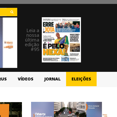
Leia a
nossa
última
edição
#95
RUS
VÍDEOS
JORNAL
ELEIÇÕES