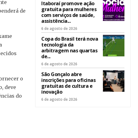
nte
Itaboraí promove ação
gratuita para mulheres
ependerá de
com serviços de saúde,
assistência...
6 de agosto de 2026
Exame
Copa do Brasil terá nova
tecnologia da
a
arbitragem nas quartas
lecidos
de...
6 de agosto de 2026
São Gonçalo abre
fornecer o
inscrições para oficinas
gratuitas de cultura e
o, deve
inovação
ências do
6 de agosto de 2026