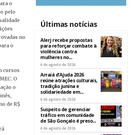
ara o
o pelo
salidade
Últimas notícias
ições
provadas no
Alerj recebe propostas
para reforçar combate à
para o
violência contra
mulheres no...
6 de agosto de 2026
m cursos
Arraiá d’Ajuda 2026
 MEC. O
reúne atrações culturais,
tradição junina e
ação o
solidariedade em...
 mês,
6 de agosto de 2026
mo de R$
Suspeito de gerenciar
tráfico em comunidade
de São Gonçalo é preso...
6 de agosto de 2026
rá