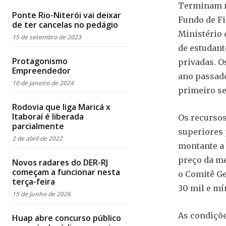
Terminam na
Ponte Rio-Niterói vai deixar
Fundo de Fi
de ter cancelas no pedágio
Ministério 
15 de setembro de 2023
de estudant
Protagonismo
privadas. O
Empreendedor
ano passado.
10 de janeiro de 2024
primeiro se
Rodovia que liga Maricá x
Itaboraí é liberada
Os recursos
parcialmente
superiores 
2 de abril de 2022
montante a 
preço da me
Novos radares do DER-RJ
começam a funcionar nesta
o Comitê Ge
terça-feira
30 mil e mí
15 de junho de 2026
As condiçõe
Huap abre concurso público