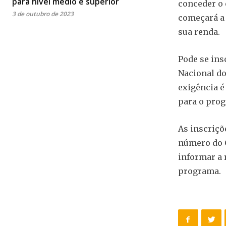
para nível médio e superior
conceder o 
3 de outubro de 2023
começará a 
sua renda.
Pode se in
Nacional do
exigência é
para o pro
As inscriçõ
número do C
informar a 
programa.