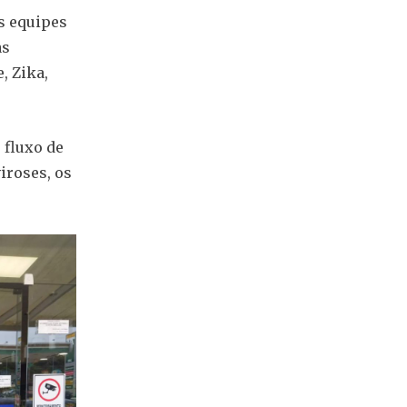
s equipes
as
, Zika,
 fluxo de
iroses, os