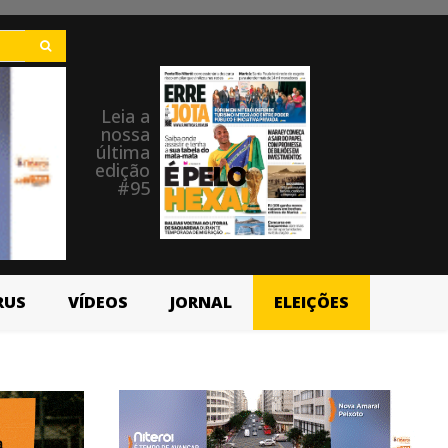
Leia a
nossa
última
edição
#95
RUS
VÍDEOS
JORNAL
ELEIÇÕES