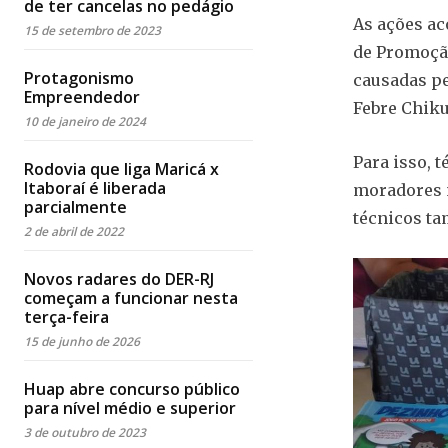
de ter cancelas no pedágio
As ações ac
15 de setembro de 2023
de Promoção
Protagonismo
causadas pe
Empreendedor
Febre Chiku
10 de janeiro de 2024
Para isso, 
Rodovia que liga Maricá x
Itaboraí é liberada
moradores n
parcialmente
técnicos t
2 de abril de 2022
Novos radares do DER-RJ
começam a funcionar nesta
terça-feira
15 de junho de 2026
Huap abre concurso público
para nível médio e superior
3 de outubro de 2023