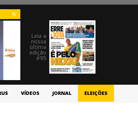
Leia a
nossa
última
edição
#95
RUS
VÍDEOS
JORNAL
ELEIÇÕES