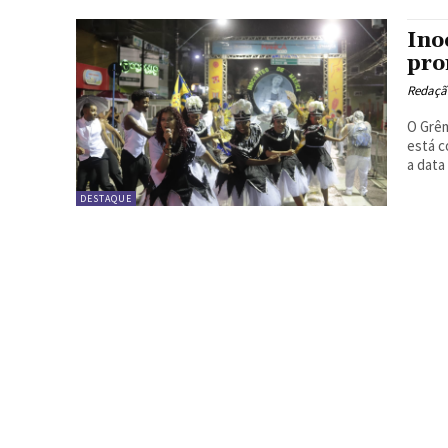
Ino
pro
Redação
O Grêm
está c
a data 
DESTAQUE