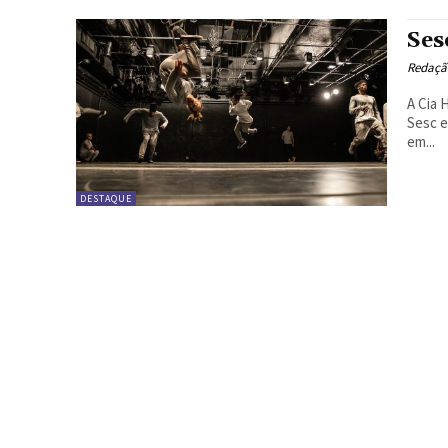
Ses
Redação
A Cia 
Sesc e
em...
DESTAQUE