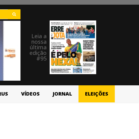
Leia a
nossa
última
edição
#95
RUS
VÍDEOS
JORNAL
ELEIÇÕES