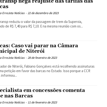
transp nega reajuste das tarifas das
cas
 ErreJota Notícias
-
22 de dezembro de 2023
ransp reduziu o valor da passagem de trem da Supervia,
do de R$ 7,40 para R$ 7,10. E na mesma reunião com os...
cas: Caso vai parar na Câmara
icipal de Niterói
 ErreJota Notícias
-
28 de fevereiro de 2023
ador de Niterói, Fabiano Gonçalves está recolhendo assinaturas
ma petição em favor das barcas no Estado. Isso porque a CCR
 informou...
ecialista em concessões comenta
se nas Barcas
 ErreJota Notícias
-
11 de fevereiro de 2023