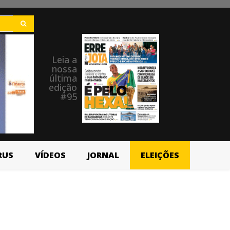
Leia a
nossa
última
edição
#95
RUS
VÍDEOS
JORNAL
ELEIÇÕES