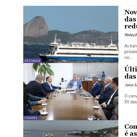
Nov
das
red
Redação
As bar
próxim
no...
DESTAQUE
Últ
das
Joice S
O conv
XV das
CIDADES
Con
é a