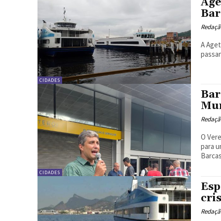
Age
Bar
Redação
A Aget
passan
CIDADES
Bar
Mun
Redação
O Vere
para u
Barcas
CIDADES
Esp
cri
Redação