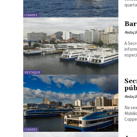
quarta-
CIDADES
Bar
Redação
A Secr
inform
especi
DESTAQUE
Sec
púb
Redação
Na sex
Mobili
Coppe/
CIDADES