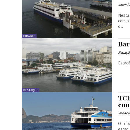
Joice S
Nesta 
com o 
o...
CIDADES
Bar
Redação
Estaçã
DESTAQUE
TCE
con
Redação
O Trib
estadu