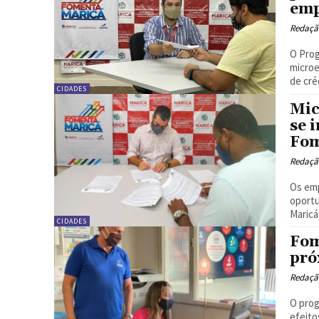
emp
Redação
O Prog
microe
de cré
CIDADES
Mic
se 
Fom
Redação
Os em
oportu
Maricá
CIDADES
Fom
pró
Redação
O prog
efeito