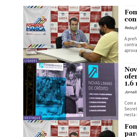
Fom
con
Redação
A pref
contra
CIDADES
Nov
ofe
1.6
Jornali
Com a 
Secret
nesta 
DESTAQUE
Fom
par