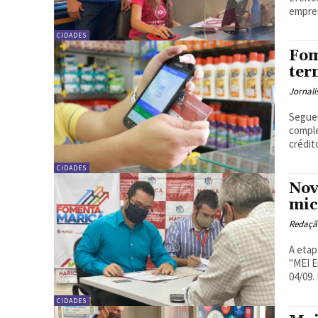
empres
CIDADES
Fom
ter
Jornali
Seguem
comple
crédito
CIDADES
Nov
mic
Redação
A etap
"MEI E
04/09.
CIDADES