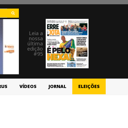
Leia a
nossa
última
edição
#95
RUS
VÍDEOS
JORNAL
ELEIÇÕES