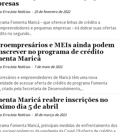
resas
 ErreJota Notícias
-
25 de fevereiro de 2022
rama Fomenta Maricá – que oferece linhas de crédito a
mpreendedores e pequenas empresas – irá dobrar suas ofertas
dito no segundo...
roempresários e MEIs ainda podem
inscrever no programa de crédito
enta Maricá
 ErreJota Notícias
-
7 de maio de 2021
presários e empreendedores de Maricá têm uma nova
nidade de acessar oferta de crédito do programa Fomenta
, criado pela Secretaria de Desenvolvimento,...
enta Maricá reabre inscrições no
ximo dia 5 de abril
 ErreJota Notícias
-
30 de março de 2021
rama Fomenta Maricá, principais medidas de enfrentamento dos
s socioeconômicos da pandemia da Covid-19 oferta de crédito a