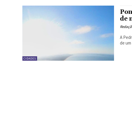
Pon
de 
Redação
A Pedr
de um 
CIDADES