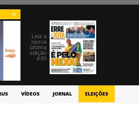
Leia a
nossa
última
edição
#95
RUS
VÍDEOS
JORNAL
ELEIÇÕES