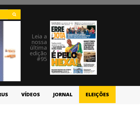
Leia a
nossa
última
edição
#95
RUS
VÍDEOS
JORNAL
ELEIÇÕES