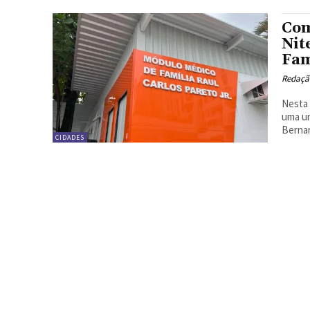
Com
Nit
Fam
Redação
Nesta 
uma un
Bernar
CIDADES