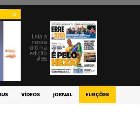
Leia a
nossa
última
edição
#95
RUS
VÍDEOS
JORNAL
ELEIÇÕES