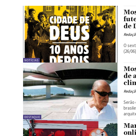
Mos
fut
de 
Redação
O sext
(26/06
NOTÍCIAS
Mos
de 
cli
Redação
Serão 
brasil
arquite
DESTAQUE
Mar
onl