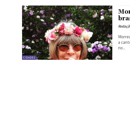
Mor
bra
Redação
Morreu
a cant
no...
CIDADES