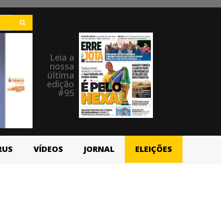
Leia a
nossa
última
edição
#95
RUS
VÍDEOS
JORNAL
ELEIÇÕES