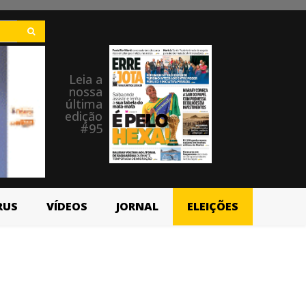
Leia a
nossa
última
edição
#95
RUS
VÍDEOS
JORNAL
ELEIÇÕES