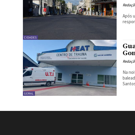
Redação
Após u
respon
CIDADES
Gua
Gon
Redação
Na noi
baleado
Santos
GERAL