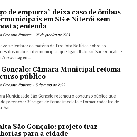
go de empurra” deixa caso de ônibus
ermunicipais em SG e Niterói sem
posta; entenda
 ErreJota Notícias
-
25 de janeiro de 2023
eve se lembrar da matéria do ErreJota Notícias sobre as
ões dos ônibus intermunicipais que ligam Itaboraí, São Gonçalo e
i. A reportagem...
 Gonçalo: Câmara Municipal retoma
curso público
 ErreJota Notícias
-
5 de maio de 2022
ra Municipal de São Gonçalo retomou o concurso público que
de preencher 39 vagas de forma imediata e formar cadastro de
. São...
alta São Gonçalo: projeto traz
horias para a cidade