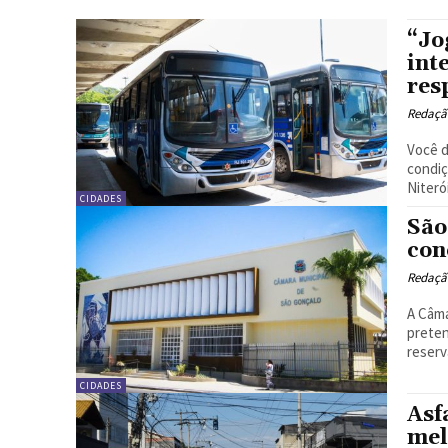
“Jo
int
res
Redação
Você d
condiç
Niteró
CIDADES
São
con
Redação
A Câma
preten
reserva
CIDADES
Asf
mel